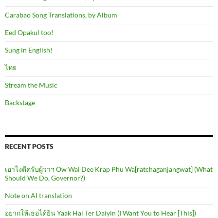
Carabao Song Translations, by Album
Eed Opakul too!
Sung in English!
ไทย
Stream the Music
Backstage
RECENT POSTS
เอาไงดีครับผู้ว่าฯ Ow Wai Dee Krap Phu Wa[ratchaganjangwat] (What
Should We Do, Governor?)
Note on AI translation
อยากให้เธอได้ยิน Yaak Hai Ter Daiyin (I Want You to Hear [This])