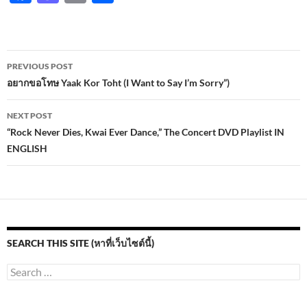
ac
as
m
h
e
to
ail
ar
b
d
e
Post
PREVIOUS POST
o
o
navigation
อยากขอโทษ Yaak Kor Toht (I Want to Say I’m Sorry”)
o
n
NEXT POST
k
“Rock Never Dies, Kwai Ever Dance,” The Concert DVD Playlist IN
ENGLISH
SEARCH THIS SITE (หาที่เว็บไซต์นี้)
Search
for: