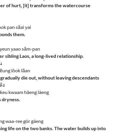
her of hurt, [it] transforms the watercourse
ok pan săai yai
 bonds them.
o yeun yaao săm-pan
 sibling Laos, a long-lived relationship.
น
ĕung lôok lăan
o gradually die out, without leaving descendants
้ง
 keu kwaam hâeng láeng
s dryness.
fàng waa-ree gòr gàeng
g life on the two banks. The water builds up into