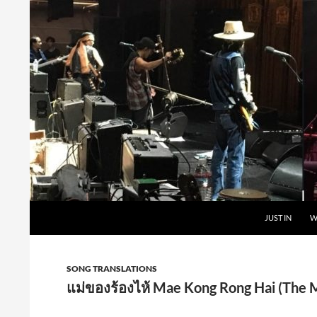
Skip
to
content
Search
Carabao in English
JUST IN
W
SONG TRANSLATIONS
แม่ของร้องไห้ Mae Kong Rong Hai (The 