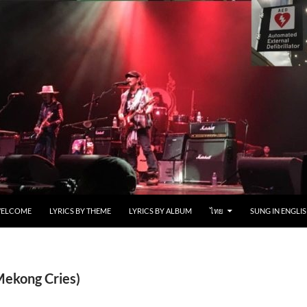
ELCOME
LYRICS BY THEME
LYRICS BY ALBUM
ไทย
SUNG IN ENGLIS
Mekong Cries)