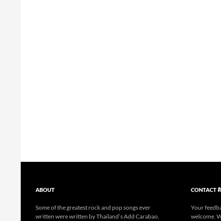
ABOUT
CONTACT ติ
Some of the greatest rock and pop songs ever
Your feedba
written were written by Thailand’s Add Carabao,
welcome. Wr