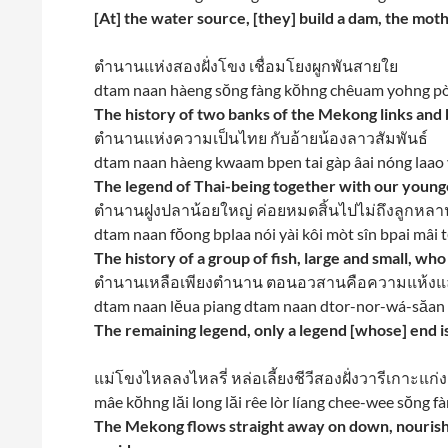
[At] the water source, [they] build a dam, the mot
ตำนานแห่งสองฝั่งโขง เชื่อมโยงผูกพันสายใย
dtam naan hàeng sŏng fàng kŏhng chêuam yohng pò
The history of two banks of the Mekong links and
ตำนานแห่งความเป็นไทย กับอ้ายน้องลาวสัมพันธ์
dtam naan hàeng kwaam bpen tai gàp âai nóng laa
The legend of Thai-being together with our younger
ตำนานฝูงปลาน้อยใหญ่ ค่อยหมดสิ้นไปไม่ถึงลูกหลา
dtam naan fŏong bplaa nói yài kôi mòt sîn bpai mâi t
The history of a group of fish, large and small, wh
ตำนานเหลือเพียงตำนาน ตอนอวสานคือความแห้งแล
dtam naan lĕua piang dtam naan dtor-nor-wá-săan
The remaining legend, only a legend [whose] end i
แม่โขงไหลลงไหลรี่ หล่อเลี้ยงชีวีสองฝั่งวารีเกาะแก่ง
mâe kŏhng lăi long lăi rêe lòr líang chee-wee sŏng 
The Mekong flows straight away on down, nourishin