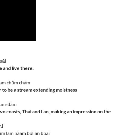
săi
 and live there.
kwaam chûm chàm
 to be a stream extending moistness
dèum-dàm
wo coasts, Thai and Lao, making an impression on the
ไป
ám lam náam bplìan bpai