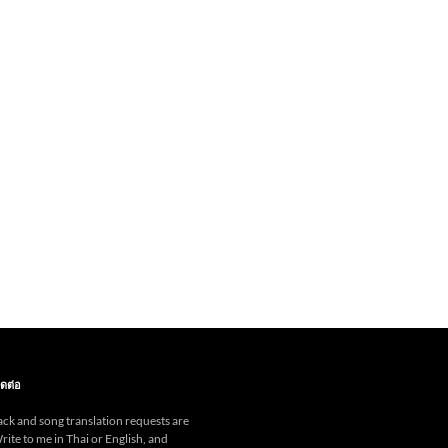
ดต่อ
ck and song translation requests are
ite to me in Thai or English, and