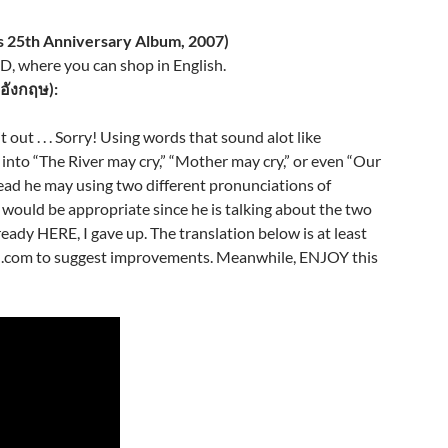
s 25th Anniversary Album, 2007)
, where you can shop in English.
าอังกฤษ):
 out . . . Sorry! Using words that sound alot like
into “The River may cry,” “Mother may cry,” or even “Our
tead he may using two different pronunciations of
would be appropriate since he is talking about the two
ready HERE, I gave up. The translation below is at least
.com to suggest improvements. Meanwhile, ENJOY this