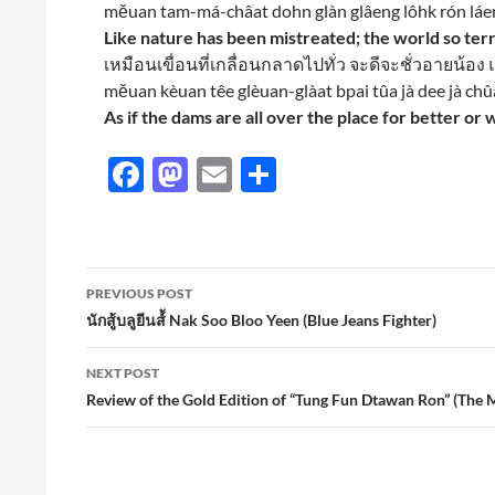
mĕuan tam-má-châat dohn glàn glâeng lôhk rón láe
Like nature has been mistreated; the world so terrib
เหมือนเขื่อนที่เกลื่อนกลาดไปทั่ว จะดีจะชั่วอายน้อ
mĕuan kèuan têe glèuan-glàat bpai tûa jà dee jà ch
As if the dams are all over the place for better or 
F
M
E
S
ac
as
m
h
e
to
ail
ar
b
d
e
Post
PREVIOUS POST
o
o
navigation
นักสู้บลูยีนส์้ Nak Soo Bloo Yeen (Blue Jeans Fighter)
o
n
NEXT POST
k
Review of the Gold Edition of “Tung Fun Dtawan Ron” (The