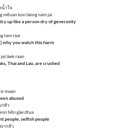
งน้ำใจ
ng mĕuan kon láeng nám jai
ry up like a person dry of generosity
ng tam ráai
e] why you watch this harm
jai làek raan
ks, Thai and Lao, are crushed
-rá-maan
 been abused
ก่ตัว
 kon hĕn gàe dtua
nt people, selfish people
น่ากลัว