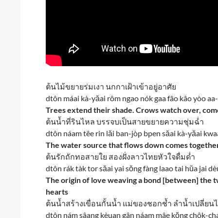
ต้นไม้ขยายร่มเงา นกกาเฝ้าเข้าอยู่อาศัย
dtôn máai kà-yăai rôm ngao nók gaa fâo kâo yòo aa-
Trees extend their shade. Crows watch over, come
ต้นน้ำที่รินไหล บรรจบเป็นสายขยายความชุ่มฉ่ำ
dtôn náam têe rin lăi ban-jòp bpen săai kà-yăai 
The water source that flows down comes together
ต้นรักถักทอสายใย สองฝั่งลาวไทยหัวใจดื่มด่ำ
dtôn rák tàk tor săai yai sŏng fàng laao tai hŭa jai 
The origin of love weaving a bond [between] the t
hearts
ต้นน้ำสร้างเขื่อนกั้นน้ำ แม่ของชอกช้ำ ลำน้ำเปลี่ยน
dtôn nám sâang kèuan gân náam mâe kŏng chôk-ch