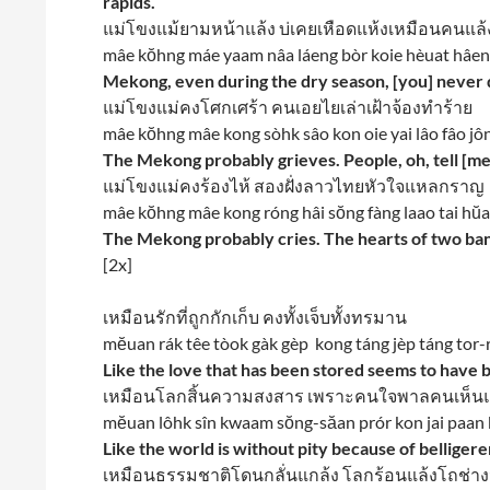
rapids.
แม่โขงแม้ยามหน้าแล้ง บ่เคยเหือดแห้งเหมือนคนแล้
mâe kŏhng máe yaam nâa láeng bòr koie hèuat hâe
Mekong, even during the dry season, [you] never d
แม่โขงแม่คงโศกเศร้า คนเอยไยเล่าเฝ้าจ้องทำร้าย
mâe kŏhng mâe kong sòhk sâo kon oie yai lâo fâo jô
The Mekong probably grieves. People, oh, tell [m
แม่โขงแม่คงร้องไห้ สองฝั่งลาวไทยหัวใจแหลกราญ
mâe kŏhng mâe kong róng hâi sŏng fàng laao tai hŭa 
The Mekong probably cries. The hearts of two ban
[2x]
เหมือนรักที่ถูกกักเก็บ คงทั้งเจ็บทั้งทรมาน
mĕuan rák têe tòok gàk gèp kong táng jèp táng tor
Like the love that has been stored seems to have
เหมือนโลกสิ้นความสงสาร เพราะคนใจพาลคนเห็นแ
mĕuan lôhk sîn kwaam sŏng-săan prór kon jai paan
Like the world is without pity because of belligere
เหมือนธรรมชาติโดนกลั่นแกล้ง โลกร้อนแล้งโถช่าง