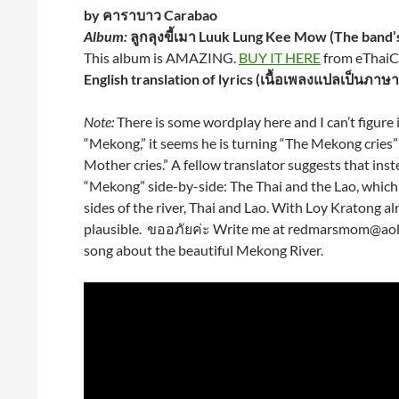
by คาราบาว Carabao
Album:
ลูกลุงขี้เมา Luuk Lung Kee Mow (The band’
This album is AMAZING.
BUY IT HERE
from eThaiCD
English translation of lyrics (เนื้อเพลงแปลเป็นภาษ
Note:
There is some wordplay here and I can’t figure it
“Mekong,” it seems he is turning “The Mekong cries” 
Mother cries.” A fellow translator suggests that ins
“Mekong” side-by-side: The Thai and the Lao, which 
sides of the river, Thai and Lao. With Loy Kratong al
plausible. ขออภัยค่ะ Write me at redmarsmom@aol
song about the beautiful Mekong River.