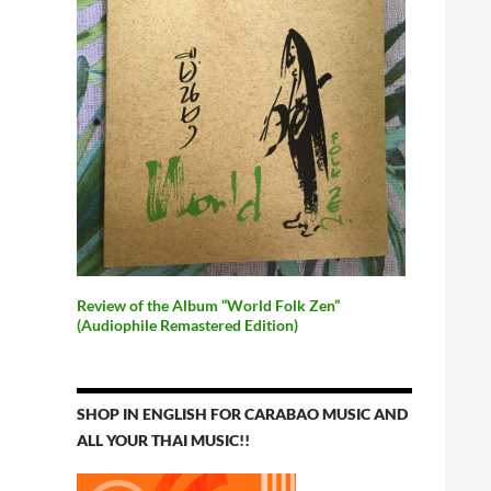
Review of the Album “World Folk Zen”
(Audiophile Remastered Edition)
SHOP IN ENGLISH FOR CARABAO MUSIC AND
ALL YOUR THAI MUSIC!!