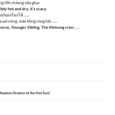
ng tŏh châang nâa glua
ly hot and dry, it’s scary.
ง แม่ของร้องไห้……
ûa aai nóng mâe kŏng róng hâi ……
worse, Younger Sibling. The Mekong cries . . .
 Meadow Dreams of the Hot Sun)