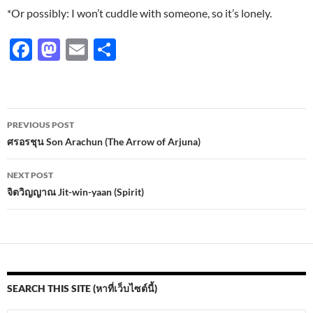
*Or possibly: I won’t cuddle with someone, so it’s lonely.
F
M
E
S
ac
as
m
h
e
to
ail
ar
b
d
e
Post
PREVIOUS POST
o
o
navigation
ศรอรชุน Son Arachun (The Arrow of Arjuna)
o
n
NEXT POST
k
จิตวิญญาณ Jit-win-yaan (Spirit)
SEARCH THIS SITE (หาที่เว็บไซต์นี้)