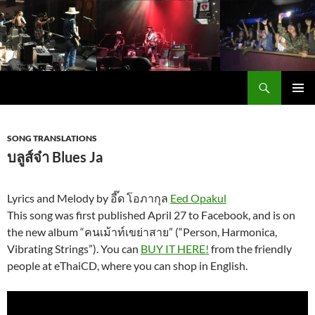
Skip
to
content
Search
Carabao in English
PRIMAR
MENU
SONG TRANSLATIONS
บลูส์จ๋า Blues Ja
Lyrics and Melody by อี๊ด โอภากุล
Eed Opakul
This song was first published April 27 to Facebook, and is on
the new album “คนเม้าท์เขย่าสาย” (“Person, Harmonica,
Vibrating Strings”). You can
BUY IT HERE!
from the friendly
people at eThaiCD, where you can shop in English.